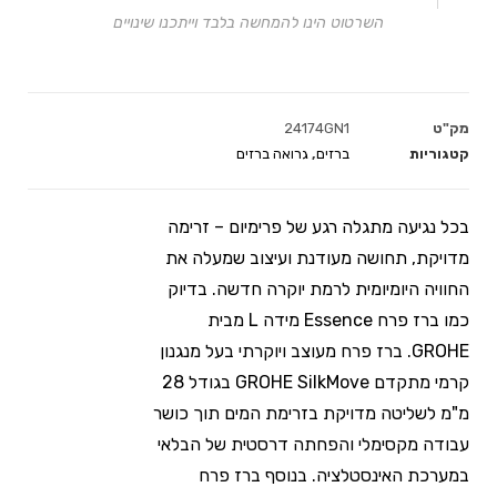
השרטוט הינו להמחשה בלבד וייתכנו שינויים
מק"ט
24174GN1
קטגוריות
ברזים
,
גרואה ברזים
בכל נגיעה מתגלה רגע של פרימיום – זרימה
מדויקת, תחושה מעודנת ועיצוב שמעלה את
החוויה היומיומית לרמת יוקרה חדשה. בדיוק
כמו ברז פרח Essence מידה L מבית
GROHE. ברז פרח מעוצב ויוקרתי בעל מנגנון
קרמי מתקדם GROHE SilkMove‏ בגודל 28
מ"מ לשליטה מדויקת בזרימת המים תוך כושר
עבודה מקסימלי והפחתה דרסטית של הבלאי
במערכת האינסטלציה. בנוסף ברז פרח