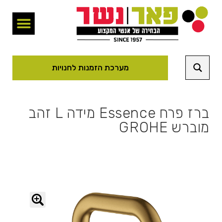
מערכת הזמנות לחנויות
ברז פרח Essence מידה L זהב
מוברש GROHE
🔍