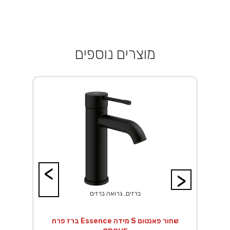
מוצרים נוספים
<
>
ברזים, גרואה ברזים
ך EuroSmart לגוף
ברז פרח Essence מידה S שחור פאנטום