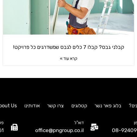
קבלני גבס? קבלו 7 כלים לגבס שמשדרגים כל פרויקט!
קרא עוד »
ים?
בלוג פאר נשר
קטלוגים
צרו קשר
אודותינו
bout Us
ן
דוא"ל
פק
61
office@pngroup.co.il
08-92409