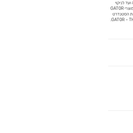
עד לניקוי
וחידוש עמוק של תשתיות. כל זאת תוך שמירה על יעילות מקסימלית ונוחות שימוש. מוצרי GATOR
 את הסטנדרט