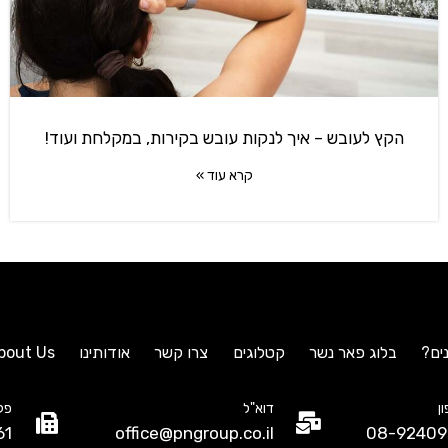
הקץ לעובש – איך לנקות עובש בקירות, במקלחת ועוד!
קרא עוד »
ים?
בלוג פאר נשר
קטלוגים
צרו קשר
אודותינו
bout Us
ן
דוא"ל
פק
61
office@pngroup.co.il
08-92409