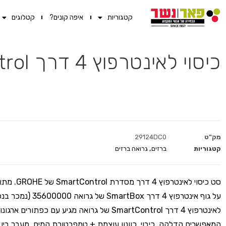
קטגוריות
איפה קונים?
קטלוגים
כיסוי לאינטרפוץ 4 דרך SmartControl לגוף 35600000 מרובע כרום מוברש
מק"ט
29124DC0
קטגוריות
ברזים
,
גרואה ברזים
סט כיסוי לאינטרפוץ 4
על גוף אינטרפוץ 4 דרך SmartBox של 
לאינטרפוץ 4 דרך SmartControl של גרואה מגיע עם כפתורים
המאפשרים הדלקה, כיבוי, כוונון עוצמת + טמפרטורת המים, מעבר בין 