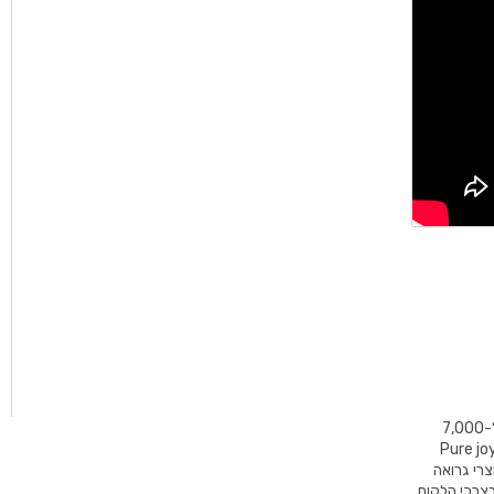
GROHE הינו מותג עולמי מוביל לפתרונות ואביזרי אמבט ומטבח מלאים ומונה מעל ל-7,000
2,6 מתוכם יושבים בגרמניה. המוטו של החברה – "Pure joy of
Pure " מסמל כי כל מוצרי גרואה
בצרכי הלקוח,