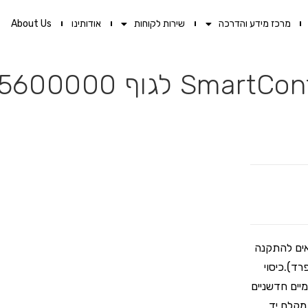
מרכז מידע והדרכה
שירות לקוחות
אודותינו
About Us
 דרך מסדרת SmartControl של GROHE. מתאים להתקנה
גרואה 35600000 (נמכר בנפרד).כיסוי
 ארגונומיים חדשניים
מקלח יד