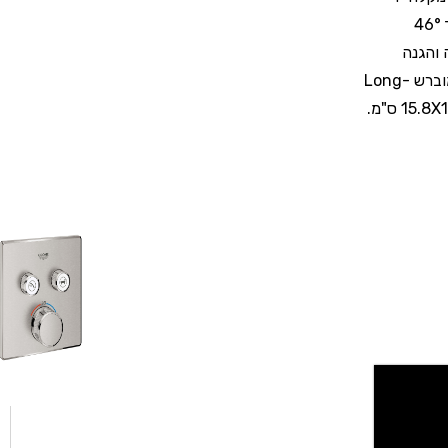
לראש מקלחת ואפילו קיבוע ונעילה של טמפרטורת המים עד 38° או עד 46°
 ב-6°, קיבוע מכוסה והגנה
מזרימה נגדית למקסימום שמירה והגנה על הכיסוי. מגיע בגימור כרום מוברש Long-
Life שמוסיף טאצ' יוקרתי לחדר הרחצה הפרטי שלכם! גודל כיסוי: 15.8X15.8 ס"מ.