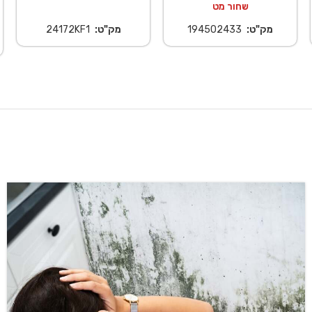
שחור מט
מק"ט:
194502433
מק"ט:
24172KF1