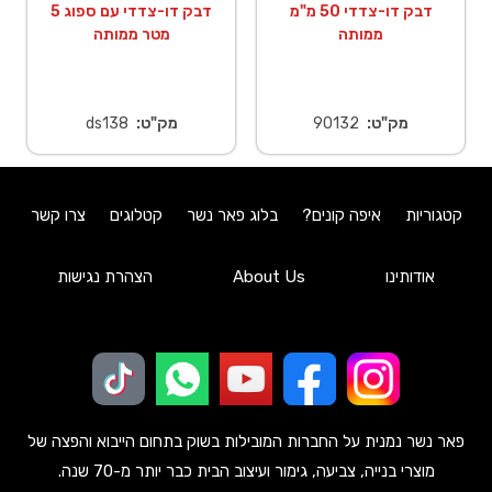
דבק דו-צדדי 50 מ"מ
דבק דו-צדדי עם ספוג 5
ממותה
מטר ממותה
מק"ט:
90132
מק"ט:
ds138
קטגוריות
איפה קונים?
בלוג פאר נשר
קטלוגים
צרו קשר
אודותינו
About Us
הצהרת נגישות
פאר נשר נמנית על החברות המובילות בשוק בתחום הייבוא והפצה של
מוצרי בנייה, צביעה, גימור ועיצוב הבית כבר יותר מ-70 שנה.