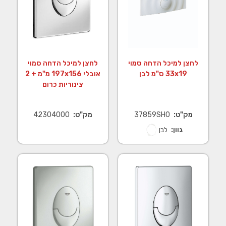
לחצן למיכל הדחה סמוי
לחצן למיכל הדחה סמוי
x19‏33 ס"מ לבן
אובלי x156‏197 מ"מ + 2
צינוריות כרום
מק"ט:
37859SH0
מק"ט:
42304000
גוון:
לבן