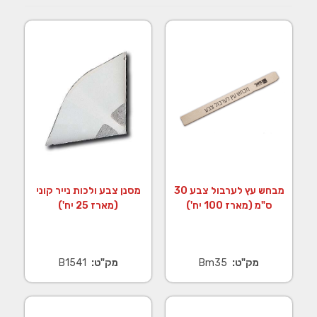
מבחש עץ לערבול צבע 30
מסנן צבע ולכות נייר קוני
ס"מ (מארז 100 יח')
(מארז 25 יח')
מק"ט:
Bm35
מק"ט:
B1541