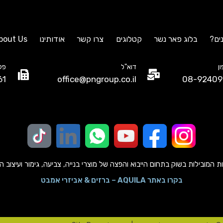
ים?
בלוג פאר נשר
קטלוגים
צרו קשר
אודותינו
bout Us
ן
דוא"ל
פק
61
office@pngroup.co.il
08-92409
מובילות בשוק בתחום הייבוא והפצה של מוצרי בנייה, צביעה, גימור ועיצוב הבית כב
בקרו באתר AQUILA – ברזים & אביזרי אמבט