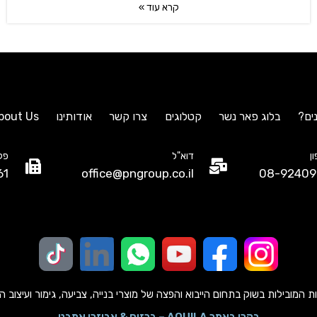
קרא עוד »
ים?
בלוג פאר נשר
קטלוגים
צרו קשר
אודותינו
bout Us
ן
דוא"ל
פק
61
office@pngroup.co.il
08-92409
מובילות בשוק בתחום הייבוא והפצה של מוצרי בנייה, צביעה, גימור ועיצוב הבית כב
בקרו באתר AQUILA – ברזים & אביזרי אמבט