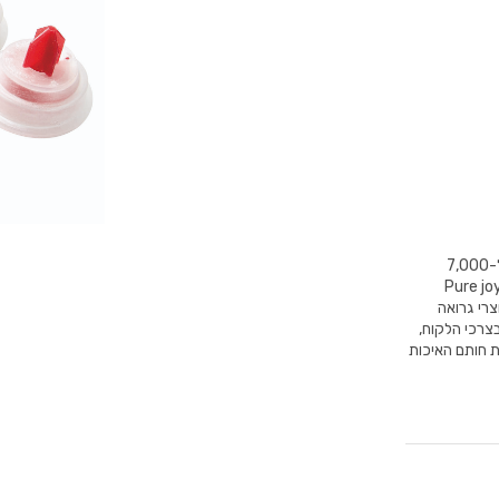
GROHE הינו מותג עולמי מוביל לפתרונות ואביזרי אמבט ומטבח מלאים ומונה מעל ל-7,000
2,6 מתוכם יושבים בגרמניה. המוטו של החברה – "Pure joy of
Pure " מסמל כי כל מוצרי גרואה
בצרכי הלקוח,
את חותם האיכות