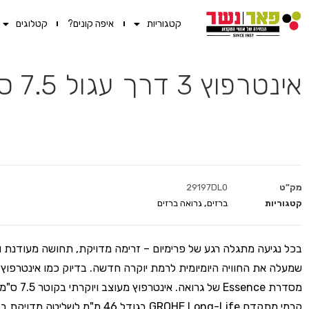
קטגוריות
איפה קונים?
קטלוגים
אינטרפוץ 3 דרך עגול 7.5 ס"מ Essence זהב אדום מוברש GROHE
מק"ט
29197DL0
קטגוריות
ברזים
,
גרואה ברזים
בכל נגיעה מתגלה רגע של פרימיום – זרימה מדויקת, תחושה מעודנת ו
מסדרת Essence של גרואה
קרמי מתקדם GROHE Long-Life בגודל 46 מ"מ לשלי