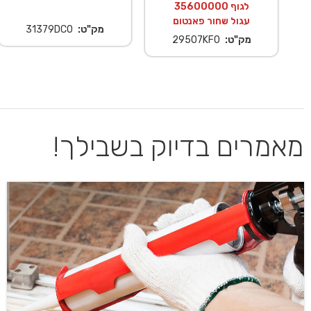
לגוף 35600000
עגול שחור פאנטום
מק"ט:
31379DC0
מק"ט:
29507KF0
מאמרים בדיוק בשבילך!