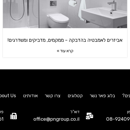
אביזרים לאמבטיה בהדבקה – ממקמים, מדביקים ומשדרגים!
קרא עוד »
ים?
בלוג פאר נשר
קטלוגים
צרו קשר
אודותינו
bout Us
ן
דוא"ל
פק
61
office@pngroup.co.il
08-92409