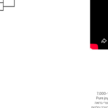
GROHE הינו מותג עולמי מוביל לפתרונות ואביזרי אמבט ומטבח מלאים ומונה מעל ל-7,000
2,6 מתוכם יושבים בגרמניה. המוטו של החברה – "Pure joy of
Pure " מסמל כי כל מוצרי גרואה
בצרכי הלקוח,