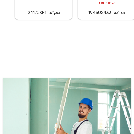
שחור מט
מק"ט:
194502433
מק"ט:
24172KF1