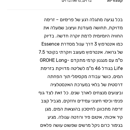
קטגוריות
ברזים
,
גרואה ברזים
בכל נגיעה מתגלה רגע של פרימיום – זרימה
מדויקת, תחושה מעודנת ועיצוב שמעלה את
החוויה היומיומית לרמת יוקרה חדשה. בדיוק
כמו אינטרפוץ 3 דרך עגול מסדרת Essence
של גרואה. אינטרפוץ מעוצב ויוקרתי בקוטר 7.5
ס"מ עם מנגנון קרמי מתקדם GROHE Long-
Life בגודל 46 מ"מ לשליטה מדויקת בזרימת
המים, כושר עבודה מקסימלי תוך הפחתה
דרסטית של בלאי במערכת האינסטלציה
וביצועים מנצחים לאורך שנים. כל זאת לצד גוף
פנימי וכיסוי חיצוני עמידים וחזקים, מגביל קצב
זרימה מתכוונן לחיסכון בהוצאות המים, מגן
קיר איכותי, איטום פיר ורוזטה עגולה. מגיע
בגימור כרום ניקל מרשים שפשוט עושה פלאים