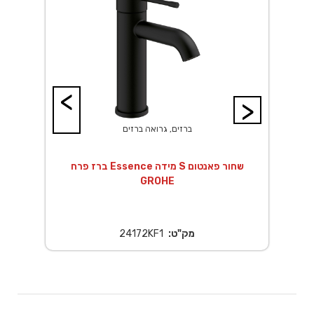
<
>
ברזים, גרואה ברזים
ך EuroSmart לגוף
ברז פרח Essence מידה S שחור פאנטום
GROHE
מק"ט:
24172KF1