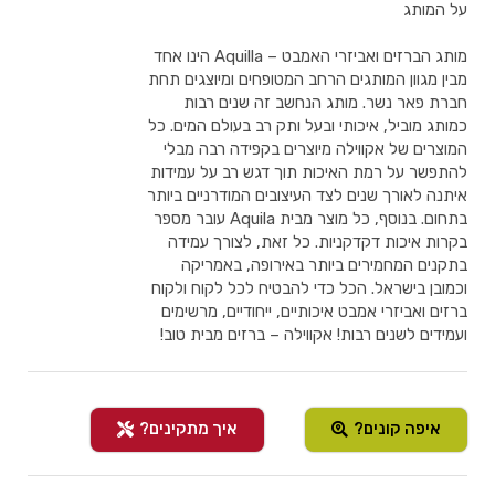
על המותג
מותג הברזים ואביזרי האמבט – Aquilla הינו אחד
מבין מגוון המותגים הרחב המטופחים ומיוצגים תחת
חברת פאר נשר. מותג הנחשב זה שנים רבות
כמותג מוביל, איכותי ובעל ותק רב בעולם המים. כל
המוצרים של אקווילה מיוצרים בקפידה רבה מבלי
להתפשר על רמת האיכות תוך דגש רב על עמידות
איתנה לאורך שנים לצד העיצובים המודרניים ביותר
בתחום. בנוסף, כל מוצר מבית Aquila עובר מספר
בקרות איכות דקדקניות. כל זאת, לצורך עמידה
בתקנים המחמירים ביותר באירופה, באמריקה
וכמובן בישראל. הכל כדי להבטיח לכל לקוח ולקוח
ברזים ואביזרי אמבט איכותיים, ייחודיים, מרשימים
ועמידים לשנים רבות! אקווילה – ברזים מבית טוב!
איפה קונים?
איך מתקינים?