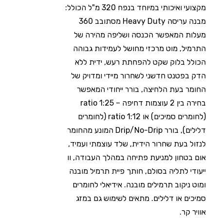
מקצועי ואיכותי במיוחד בנפח 320 מ"ל הכולל:
מבנה עריסה Heavy Duty מסתובב 360
מעלות המאפשר הכנסה ושליפה מהירה של
התרמיל, מוט מרכזי מחושל לעמידות גבוהה
הכולל בלוק שקט להפחתת רעש, ידית ללא
הדק בפטנט חדשני לשחרור מיידי ומדויק של
החומר בעת הלחיצה, בורר ייחודי המאפשר
בחירה בין 2 עוצמות דחיפה – ratio 1:25
(לחומרים סמיכים) או ratio 1:12 (לחומרים
דלילים), בורר Drip/No-Drip המונע מהחומר
לנזול בעת שחרור הידית, שלד עוצמתי ועמיד,
אום בטחון למניעת פתיחה במהלך העבודה, וו
ייעודי לתליה בסולם, חותך פיית תרמיל מובנה
ומוט ניקוב תרמילים מובנה. אידיאלי לחומרים
סמיכים או דלילים. מתאים לשימוש גם במזג
אוויר קר.