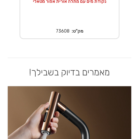
 20X20 ס"מ נירוסטה
נקודת מים עם מתלה אורית אפור מטאלי
מק"ט:
73608
מאמרים בדיוק בשבילך!