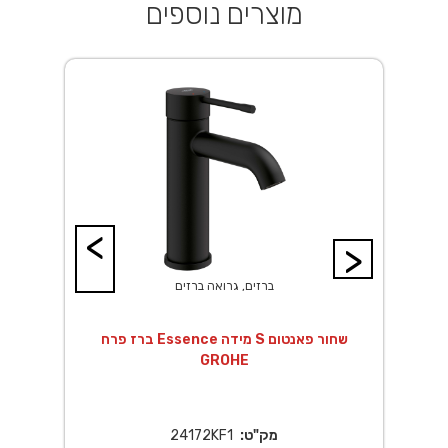
מוצרים נוספים
<
>
ברזים, גרואה ברזים
ך EuroSmart לגוף
ברז פרח Essence מידה S שחור פאנטום
GROHE
מק"ט:
24172KF1