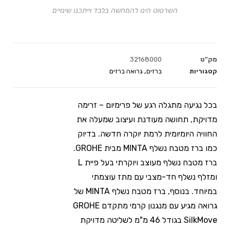
השרטוט הינו להמחשה בלבד וייתכנו שינויים
מק"ט
32168000
קטגוריות
ברזים
,
גרואה ברזים
בכל נגיעה מתגלה רגע של פרימיום – זרימה
מדויקת, תחושה מעודנת ועיצוב שמעלה את
החוויה היומיומית לרמת יוקרה חדשה. בדיוק
כמו ברז מטבח נשלף MINTA מבית GROHE.
ברז מטבח נשלף מעוצב ויוקרתי בעל פיית L
ומזלף נשלף חד-מצבי עם מתז עוצמתי
במיוחד. בנוסף, ברז מטבח נשלף MINTA של
גרואה מגיע עם מנגנון קרמי מתקדם GROHE
SilkMove בגודל 46 מ"מ לשליטה מדויקת