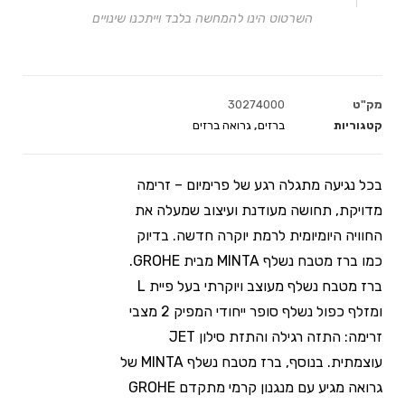
השרטוט הינו להמחשה בלבד וייתכנו שינויים
מק"ט
30274000
קטגוריות
ברזים
,
גרואה ברזים
בכל נגיעה מתגלה רגע של פרימיום – זרימה
מדויקת, תחושה מעודנת ועיצוב שמעלה את
החוויה היומיומית לרמת יוקרה חדשה. בדיוק
כמו ברז מטבח נשלף MINTA מבית GROHE.
ברז מטבח נשלף מעוצב ויוקרתי בעל פיית L
ומזלף כפול נשלף סופר ייחודי המפיק 2 מצבי
זרימה: התזה רגילה והתזת סילון JET
עוצמתית. בנוסף, ברז מטבח נשלף MINTA של
גרואה מגיע עם מנגנון קרמי מתקדם GROHE