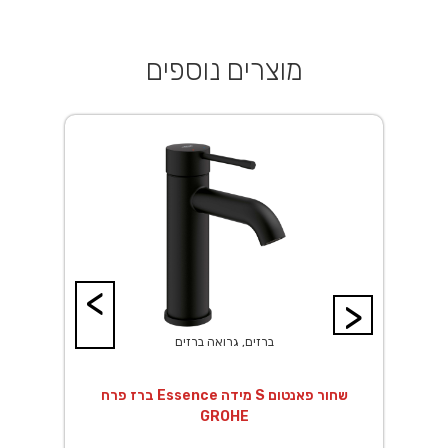
מוצרים נוספים
<
>
ברזים, גרואה ברזים
ך EuroSmart לגוף
ברז פרח Essence מידה S שחור פאנטום
GROHE