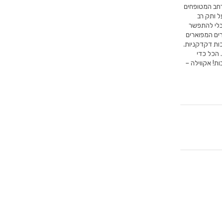
גוון המותגים הרחב המטופחים
ל ותק רב
מבלי להתפשר
רים המפוארים
 עובר מספר בקרות איכות דקדקניות.
 הכל כדי
ת! אקווילה –