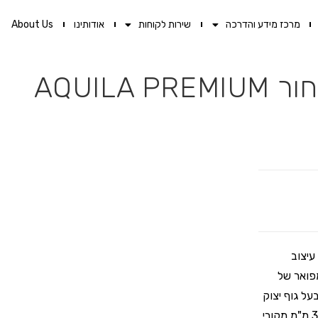
מרכז מידע והדרכה
שירות לקוחות
אודותינו
About Us
עיצוב
פואר של
AQU. ברז פרח ארוך בעל גוף יצוק
וחזק – Gravity Casting לעמידות איתנה לשנים רבות, מנגנון קרמי 35 מ"מ מקורי