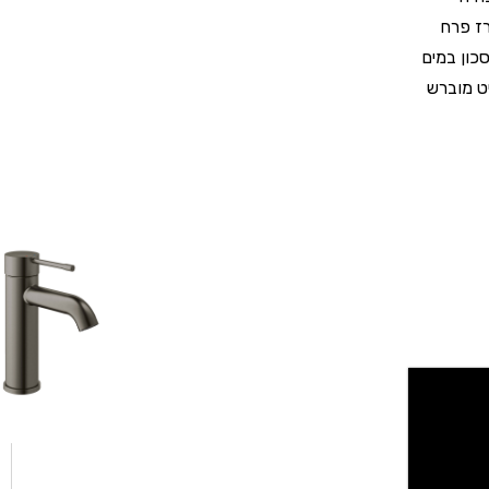
ז פרח
ע עם טכנולוגיית GROHE Water Saving לחיסכון במים
יט מוברש