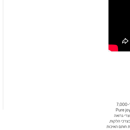
GROHE הינו מותג עולמי מוביל לפתרונות ואביזרי אמבט ומטבח מלאים ומונה מעל ל-7,000
2,6 מתוכם יושבים בגרמניה. המוטו של החברה – "Pure joy of
Pure " מסמל כי כל מוצרי גרואה
בצרכי הלקוח,
את חותם האיכות