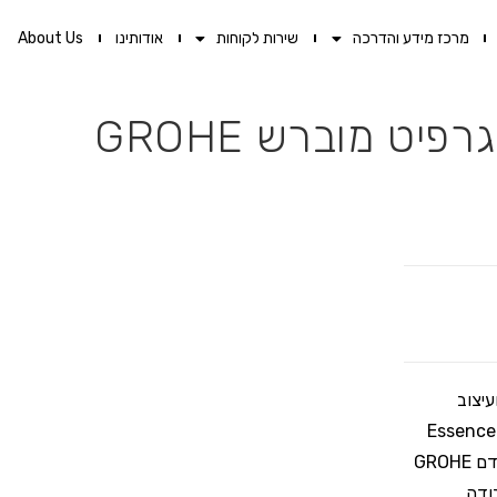
מרכז מידע והדרכה
שירות לקוחות
אודותינו
About Us
עיצוב
שמעלה את החוויה היומיומית לרמת יוקרה חדשה. בדיוק כמו ברז פרח Essence
מידה S מבית GROHE. ברז פרח מעוצב ויוקרתי בעל מנגנון קרמי מתקדם GROHE
עבודה