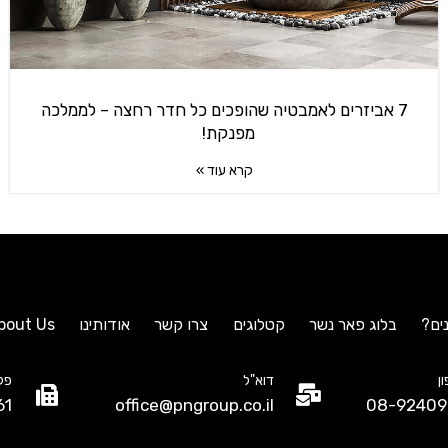
7 אביזרים לאמבטיה שהופכים כל חדר רחצה – לממלכה
מפנקת!
קרא עוד »
ים?
בלוג פאר נשר
קטלוגים
צרו קשר
אודותינו
bout Us
ן
דוא"ל
פק
61
office@pngroup.co.il
08-92409