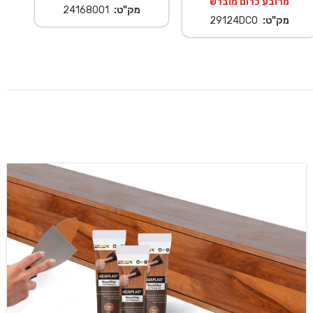
מרובע כרום מוברש
מק"ט:
24168001
מק"ט:
29124DC0