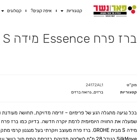
קטגוריות
איפה קונים?
קטלוגים
ברז פרח Essence מידה S גרפיט מוברש GROHE
מק"ט
24172AL1
קטגוריות
ברזים
,
גרואה ברזים
בכל נגיעה מתגלה רגע של פרימיום – זרימה מדויקת, תחושה מעודנת ו
SilkMove‏ בגודל 28 מ"מ לשליטה מדויקת בזרימת המים תוך כושר 