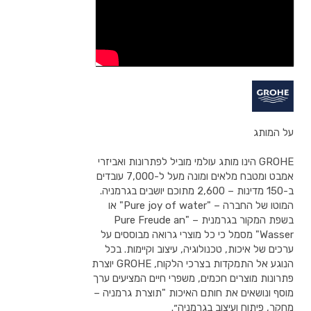
על המותג
GROHE הינו מותג עולמי מוביל לפתרונות ואביזרי
אמבט ומטבח מלאים ומונה מעל ל-7,000 עובדים
ב-150 מדינות – 2,600 מתוכם יושבים בגרמניה.
המוטו של החברה – "Pure joy of water" או
בשפת המקור בגרמנית – "Pure Freude an
Wasser" מסמל כי כל מוצרי גרואה מבוססים על
ערכים של איכות, טכנולוגיה, עיצוב וקיימות. בכל
הנוגע אל התמקדות בצרכי הלקוח, GROHE יוצרת
פתרונות מוצרים חכמים, משפרי חיים המציעים ערך
מוסף ונושאים את חותם האיכות "תוצרת גרמניה –
מחקר, פיתוח ועיצוב בגרמניה״.