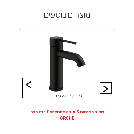
מוצרים נוספים
<
>
ברזים, גרואה ברזים
ך EuroSmart לגוף
ברז פרח Essence מידה S שחור פאנטום
GROHE