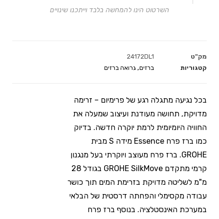
השרטוט הינו להמחשה בלבד וייתכנו שינויים
מק"ט
24172DL1
קטגוריות
ברזים
,
גרואה ברזים
בכל נגיעה מתגלה רגע של פרימיום – זרימה
מדויקת, תחושה מעודנת ועיצוב שמעלה את
החוויה היומיומית לרמת יוקרה חדשה. בדיוק
כמו ברז פרח Essence מידה S מבית
GROHE. ברז פרח מעוצב ויוקרתי בעל מנגנון
קרמי מתקדם GROHE SilkMove‏ בגודל 28
מ"מ לשליטה מדויקת בזרימת המים תוך כושר
עבודה מקסימלי והפחתה דרסטית של הבלאי
במערכת האינסטלציה. בנוסף ברז פרח