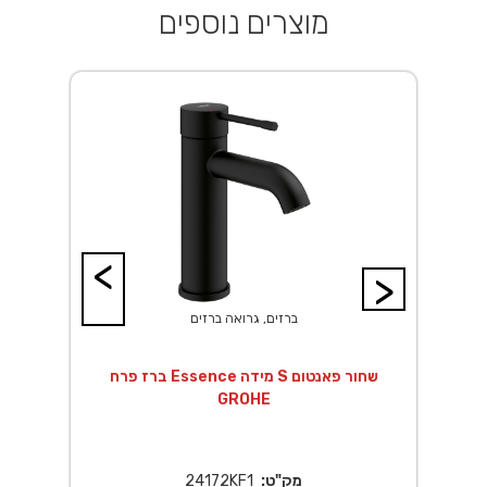
מוצרים נוספים
<
>
ברזים, גרואה ברזים
ך EuroSmart לגוף
ברז פרח Essence מידה S שחור פאנטום
GROHE
מק"ט:
24172KF1