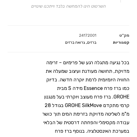
השרטוט הינו להמחשה בלבד וייתכנו שינויים
מק"ט
24172001
קטגוריות
ברזים
,
גרואה ברזים
בכל נגיעה מתגלה רגע של פרימיום – זרימה
מדויקת, תחושה מעודנת ועיצוב שמעלה את
החוויה היומיומית לרמת יוקרה חדשה. בדיוק
כמו ברז פרח Essence מידה S מבית
GROHE. ברז פרח מעוצב ויוקרתי בעל מנגנון
קרמי מתקדם GROHE SilkMove‏ בגודל 28
מ"מ לשליטה מדויקת בזרימת המים תוך כושר
עבודה מקסימלי והפחתה דרסטית של הבלאי
במערכת האינסטלציה. בנוסף ברז פרח