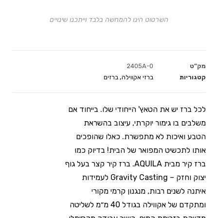
השרטוט הינו להמחשה בלבד וייתכנו שינויים
מק"ט
2405A-0
קטגוריות
ברזי אקווילה
,
ברזים
לכל ברז יש את הטאץ' הייחודי שלו. בייחוד אם
משלבים בו גימור יוקרתי, עיצוב בהשראת
הטבע ואיכות לא מתפשרת. כאלו שהופכים
אותו לתכשיט המפואר של הבית! בדיוק כמו
ברז קיר מבית AQUILA. ברז קיר קצר בעל גוף
יצוק וחזק – Gravity Casting לעמידות
איתנה לשנים רבות, מנגנון קרמי מקורי
ומתקדם של אקווילה בגודל 40 מ״מ לשליטה