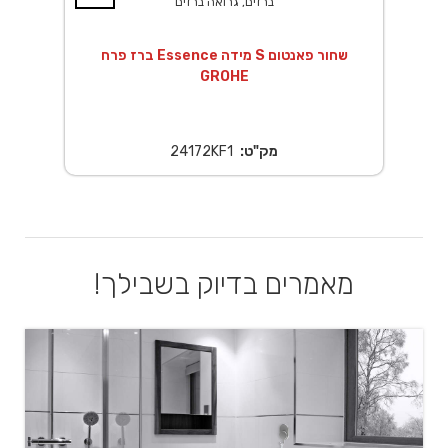
ברזים, גרואה ברזים
ך EuroSmart לגוף
ברז פרח Essence מידה S שחור פאנטום
GROHE
מק"ט:
24172KF1
מאמרים בדיוק בשבילך!