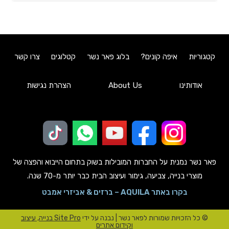
קטגוריות
איפה קונים?
בלוג פאר נשר
קטלוגים
צרו קשר
אודותינו
About Us
הצהרת נגישות
פאר נשר נמנית על החברות המובילות בשוק בתחום הייבוא והפצה של
מוצרי בנייה, צביעה, גימור ועיצוב הבית כבר יותר מ-70 שנה.
בקרו באתר AQUILA – ברזים & אביזרי אמבט
© כל הזכויות שמורות לפאר נשר | נבנה על ידי
Site Pro בנייה, עיצוב
וקידום אתרים