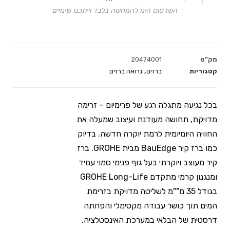
השרטוט הינו להמחשה בלבד וייתכנו שינויים
מק"ט
20474001
קטגוריות
ברזים
,
גרואה ברזים
בכל נגיעה מתגלה רגע של פרימיום – זרימה
מדויקת, תחושה מעודנת ועיצוב שמעלה את
החוויה היומיומית לרמת יוקרה חדשה. בדיוק
כמו ברז קיר BauEdge מבית GROHE. ברז
קיר מעוצב ויוקרתי בעל גוף פנימי סמוי עמיד
ומנגנון קרמי מתקדם GROHE Long-Life
בגודל 35 מ""מ לשליטה מדויקת בזרימת
המים תוך כושר עבודה מקסימלי והפחתה
דרסטית של הבלאי במערכת האינסטלציה.