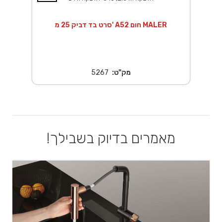
סרט בד דביק 25 מ' A52 חום MALER
ס
מק"ט:
5267
מאמרים בדיוק בשבילך!