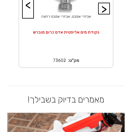
<
>
אביזרי אמבט, אביזרי אמבט רחצה
 20X20 ס"מ נירוסטה
נקודת מים אליפטית אדם כרום מוברש
נ
מק"ט:
73602
מאמרים בדיוק בשבילך!