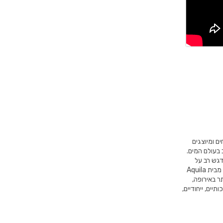
 המטופחים ומיוצגים
 בעולם המים.
דגש רב על
עמידות איתנה לאורך שנים לצד העיצובים המודרניים ביותר בתחום. בנוסף, כל מוצר מבית Aquila
ר באירופה,
יים, ייחודיים,