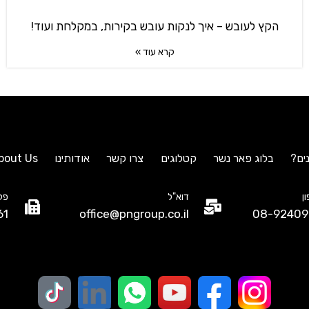
הקץ לעובש – איך לנקות עובש בקירות, במקלחת ועוד!
קרא עוד »
ים?
בלוג פאר נשר
קטלוגים
צרו קשר
אודותינו
bout Us
ן
דוא"ל
פק
61
office@pngroup.co.il
08-92409