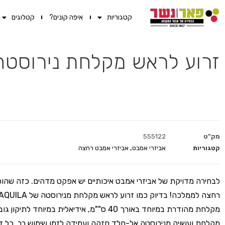
קטגוריות
איפה קונים?
קטלוגים
זרוע לראש מקלחת נירוסטה 40 ס"מ איתמר כרום ני
מק"ט
555122
קטגוריות
אביזרי אמבט
,
אביזרי אמבט רחצה
לבחירה מדויקת של אביזרי אמבט איכותיים יש אפקט מדהים. כזה שהו
מקלחת מהודרת במיוחד באורך 40 ס""מ, אידיאלית במיוחד לתי
מקלחת ועשויה מנירוסטה אל-חלד חזקה ועמידה לזמן שימוש רב. כל 