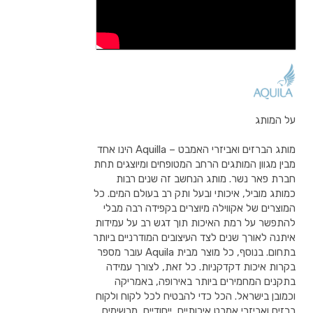
על המותג
מותג הברזים ואביזרי האמבט – Aquilla הינו אחד
מבין מגוון המותגים הרחב המטופחים ומיוצגים תחת
חברת פאר נשר. מותג הנחשב זה שנים רבות
כמותג מוביל, איכותי ובעל ותק רב בעולם המים. כל
המוצרים של אקווילה מיוצרים בקפידה רבה מבלי
להתפשר על רמת האיכות תוך דגש רב על עמידות
איתנה לאורך שנים לצד העיצובים המודרניים ביותר
בתחום. בנוסף, כל מוצר מבית Aquila עובר מספר
בקרות איכות דקדקניות. כל זאת, לצורך עמידה
בתקנים המחמירים ביותר באירופה, באמריקה
וכמובן בישראל. הכל כדי להבטיח לכל לקוח ולקוח
ברזים ואביזרי אמבט איכותיים, ייחודיים, מרשימים