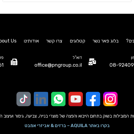
ים?
בלוג פאר נשר
קטלוגים
צרו קשר
אודותינו
bout Us
ן
דוא"ל
פק
61
office@pngroup.co.il
08-92409
מובילות בשוק בתחום הייבוא והפצה של מוצרי בנייה, צביעה, גימור ועיצוב הבית כב
בקרו באתר AQUILA – ברזים & אביזרי אמבט