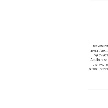
 המטופחים ומיוצגים
 בעולם המים.
דגש רב על
עמידות איתנה לאורך שנים לצד העיצובים המודרניים ביותר בתחום. בנוסף, כל מוצר מבית Aquila
ר באירופה,
יים, ייחודיים,