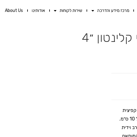
מרכז מידע והדרכה
שירות לקוחות
אודותינו
About Us
לינטון ״4
קפיצית
לרולר אמריקאי מבית פאר. ידית מקצועית, איכותית וקלה במיוחד בגודל 10 ס״מ.
 וידית
 ושקע ייעודי המותאם