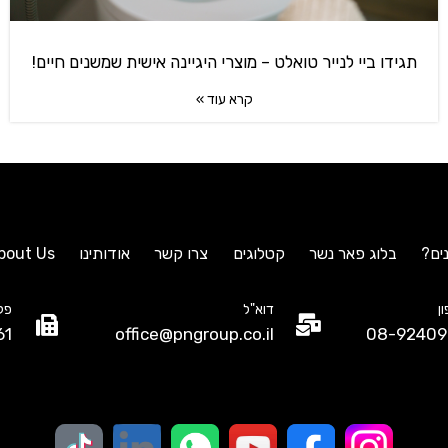
תגידו ביי לנייר טואלט – מוצרי היגיינה אישית שמשנים חיים!
קרא עוד »
ים?
בלוג פאר נשר
קטלוגים
צרו קשר
אודותינו
bout Us
ן
דוא"ל
פק
61
office@pngroup.co.il
08-92409