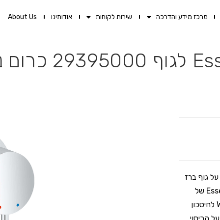
מרכז מידע והדרכה
שירות לקוחות
אודותינו
About Us
GR. מתאים להתקנה על גוף ברז
קיר 29395000 של גרואה (נמכר בנפרד). כיסוי חיצוני לברז קיר Essence של
גרואה מגיע עם מסנן מתכוונן AquaGuide, טכנולוגיית Water Saving לחיסכון
ל הכיסוי