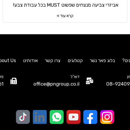
אביזרי צביעה מנצחים שפשוט MUST בכל עבודת צבע!
קרא עוד »
ים?
בלוג פאר נשר
קטלוגים
צרו קשר
אודותינו
bout Us
ן
דוא"ל
פק
61
office@pngroup.co.il
08-92409