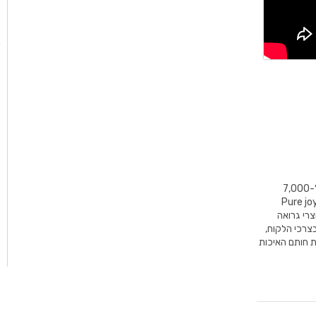
GROHE הינו מותג עולמי מוביל לפתרונות ואביזרי אמבט ומטבח מלאים ומונה מעל ל-7,000
2,6 מתוכם יושבים בגרמניה. המוטו של החברה – "Pure joy of
Pure " מסמל כי כל מוצרי גרואה
בצרכי הלקוח,
את חותם האיכות