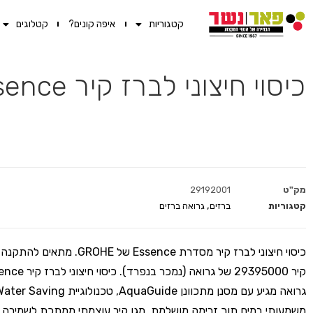
קטגוריות
איפה קונים?
קטלוגים
כיסוי חיצוני לברז קיר Essence לגוף 29395000 כרום ניקל
מק"ט
29192001
קטגוריות
ברזים
,
גרואה ברזים
כיסוי חיצוני לברז קיר מסדרת Essence של OHE
משמעותי במים תוך זרימה מושלמת, מגן קיר עוצמתי ממתכת לשמירה ע