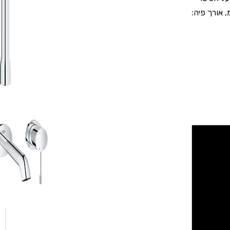
רשים GROHE Long-Life. מרחק פיה-ידית: 11 ס"מ, אורך פיה: