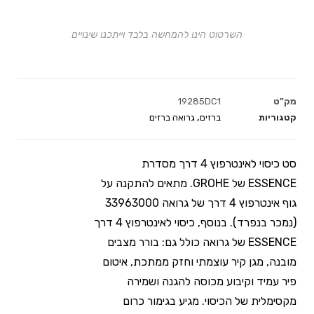
השרטוט הינו להמחשה בלבד וייתכנו שינויים
מק"ט
19285DC1
קטגוריות
ברזים
,
גרואה ברזים
סט כיסוי לאינטרפוץ 4 דרך מסדרת
ESSENCE של GROHE. מתאים להתקנה על
גוף אינטרפוץ 4 דרך של גרואה 33963000
(נמכר בנפרד). בנוסף, כיסוי לאינטרפוץ 4 דרך
ESSENCE של גרואה כולל גם: בורר מצבים
מובנה, מגן קיר עוצמתי וחזק ממתכת, איטום
פיר עמיד וקיבוע מכוסה להגנה ושמירה
מקסימלית של הכיסוי. מגיע בגימור כרום