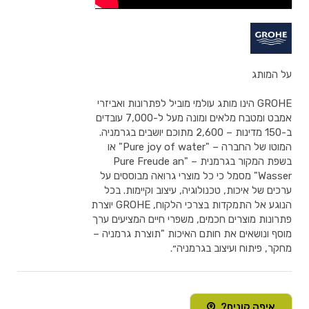
על המותג
GROHE הינו מותג עולמי מוביל לפתרונות ואביזרי
אמבט ומטבח מלאים ומונה מעל ל-7,000 עובדים
ב-150 מדינות – 2,600 מתוכם יושבים בגרמניה.
המוטו של החברה – "Pure joy of water" או
בשפת המקור בגרמנית – "Pure Freude an
Wasser" מסמל כי כל מוצרי גרואה מבוססים על
ערכים של איכות, טכנולוגיה, עיצוב וקיימות. בכל
הנוגע אל התמקדות בצרכי הלקוח, GROHE יוצרת
פתרונות מוצרים חכמים, משפרי חיים המציעים ערך
מוסף ונושאים את חותם האיכות "תוצרת גרמניה –
מחקר, פיתוח ועיצוב בגרמניה״.
איפה קונים?