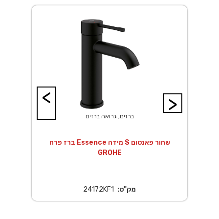
<
>
ברזים, גרואה ברזים
ך EuroSmart לגוף
ברז פרח Essence מידה S שחור פאנטום
GROHE
מק"ט:
24172KF1