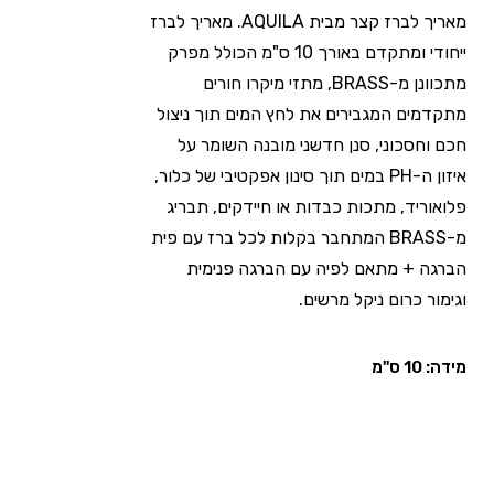
מאריך לברז קצר מבית AQUILA. מאריך לברז
ייחודי ומתקדם באורך 10 ס"מ הכולל מפרק
מתכוונן מ-BRASS, מתזי מיקרו חורים
מתקדמים המגבירים את לחץ המים תוך ניצול
חכם וחסכוני, סנן חדשני מובנה השומר על
איזון ה-PH במים תוך סינון אפקטיבי של כלור,
פלואוריד, מתכות כבדות או חיידקים, תבריג
מ-BRASS המתחבר בקלות לכל ברז עם פית
הברגה + מתאם לפיה עם הברגה פנימית
וגימור כרום ניקל מרשים.
מידה: 10 ס"מ