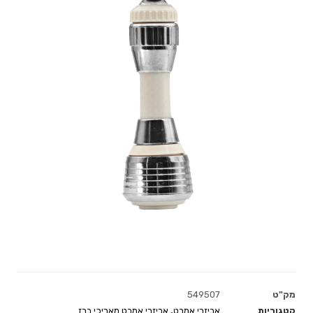
מק"ט
549507
קטגוריות
אביזרי אמבט
,
אביזרי אמבט מאריכי ברז