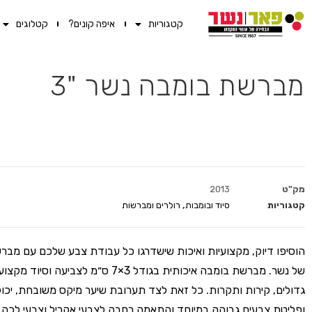
קטגוריות
איפה קונים?
קטלוגים
מברשת בומבה נשר "3
מק"ט
2013
קטגוריות
סיוד ובומבות
,
רולרים ומברשות
הוסיפו דיוק, מקצועיות ואיכות שישדרגו כל עבודת צבע שלכם עם מב
של נשר. מברשת בומבה איכותית בגודל 3×7 ס״מ לצביעה
גדולים, קירות ותקרות. כל זאת לצד תערובת שיער מיקס משובחת, יכו
ופליטת צבעים גבוהה במיוחד והתאמה רחבה לצבעי אקריל וצבעי לכה 