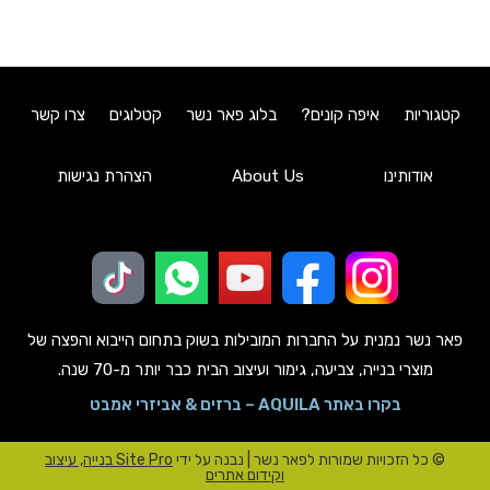
קטגוריות
איפה קונים?
בלוג פאר נשר
קטלוגים
צרו קשר
אודותינו
About Us
הצהרת נגישות
פאר נשר נמנית על החברות המובילות בשוק בתחום הייבוא והפצה של
מוצרי בנייה, צביעה, גימור ועיצוב הבית כבר יותר מ-70 שנה.
בקרו באתר AQUILA – ברזים & אביזרי אמבט
© כל הזכויות שמורות לפאר נשר | נבנה על ידי
Site Pro בנייה, עיצוב
וקידום אתרים