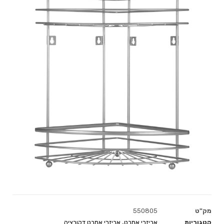
מק"ט
550805
קטגוריות
אביזרי אמבט
,
אביזרי אמבט דקורציה