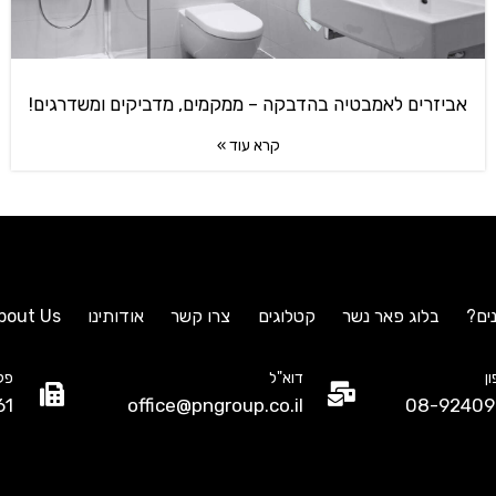
אביזרים לאמבטיה בהדבקה – ממקמים, מדביקים ומשדרגים!
קרא עוד »
ים?
בלוג פאר נשר
קטלוגים
צרו קשר
אודותינו
bout Us
ן
דוא"ל
פק
61
office@pngroup.co.il
08-92409