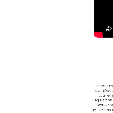
 המטופחים ומיוצגים
 בעולם המים.
דגש רב על
עמידות איתנה לאורך שנים לצד העיצובים המודרניים ביותר בתחום. בנוסף, כל מוצר מבית Aquila
ר באירופה,
יים, ייחודיים,