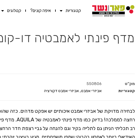
קטגוריות
איפה קונים?
קטלוגים
מדף פינתי לאמבטיה דו-קומ
מק"ט
550806
קטגוריות
אביזרי אמבט
,
אביזרי אמבט דקורציה
לבחירה מדויקת של אביזרי אמבט איכותיים יש אפקט מדהים. כזה שהו
רחצה לממלכה! בדיוק כמו מדף פ
רב תכליתי הניתן גם לתלייה בקיר וגם להנחה על גביי רצפת חדר הרח
האידיאלי ביותר לאחסון בקבוקי שמפו משפחתיים. מגיע בעיצוב יוקרתי ב