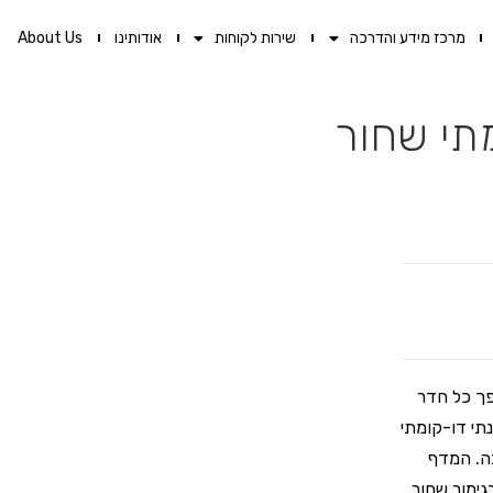
מרכז מידע והדרכה
שירות לקוחות
אודותינו
About Us
תי שחור
פך כל חדר
ינתי לאמבטיה של AQUILA. מדף פינתי דו-קומתי
צה. המדף
גימור שחור