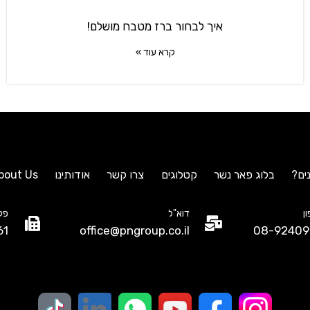
איך לבחור ברז מטבח מושלם!
קרא עוד »
ים?
בלוג פאר נשר
קטלוגים
צרו קשר
אודותינו
bout Us
ן
דוא"ל
פק
61
office@pngroup.co.il
08-92409