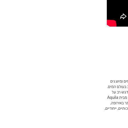
 המטופחים ומיוצגים
 בעולם המים.
דגש רב על
עמידות איתנה לאורך שנים לצד העיצובים המודרניים ביותר בתחום. בנוסף, כל מוצר מבית Aquila
ר באירופה,
יים, ייחודיים,