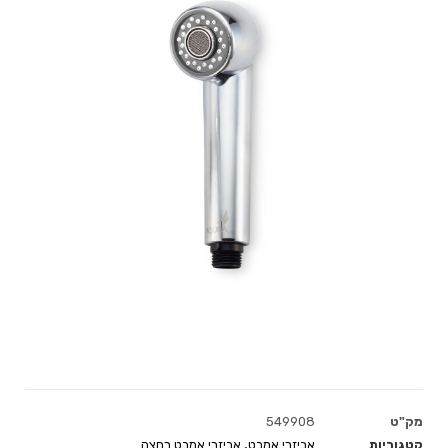
מק"ט
549908
קטגוריות
אביזרי אמבט
,
אביזרי אמבט רחצה