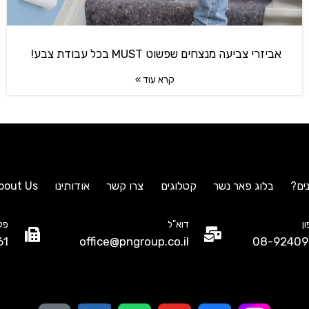
אביזרי צביעה מנצחים שפשוט MUST בכל עבודת צבע!
קרא עוד »
ים?
בלוג פאר נשר
קטלוגים
צרו קשר
אודותינו
bout Us
ן
דוא"ל
פק
61
office@pngroup.co.il
08-92409