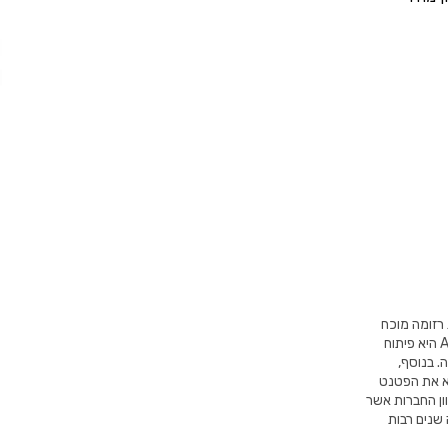
חברה בעלת רזומה מוכח
בכל הנוגע לכלי עבודה איכותיים לצד אביזרי צביעה מקצועיים. המומחיות של AllWay היא פיתוח
. בנוסף,
 למצוא את הפטנט
, AllWay הינה אחת מבין מגוון החברות אשר
 שאין זה מפתיע ש AllWay נחשבת זה שנים רבות