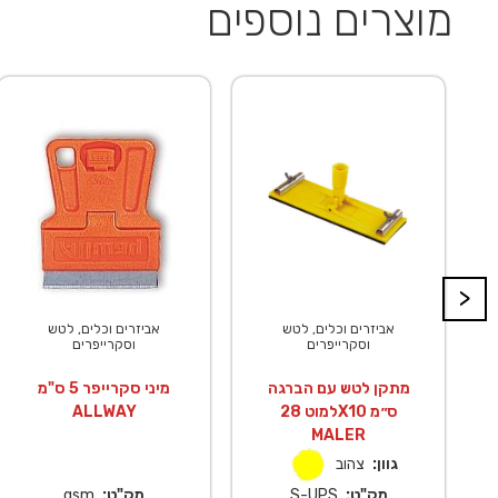
מוצרים נוספים
>
אביזרים וכלים, לטש
אביזרים וכלים, לטש
וסקרייפרים
וסקרייפרים
מתקן לטש עם הברגה
מיני סקרייפר 5 ס"מ
למוט 28X10 ס״מ
ALLWAY
MALER
גוון:
צהוב
מק"ט:
S-UPS
מק"ט:
gsm