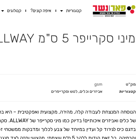
קטגוריות
איפה קונים?
קטלוגים
מיני סקרייפר 5 ס"מ ALLWAY
מק"ט
gsm
קטגוריות
אביזרים וכלים
,
לטש וסקרייפרים
הנוסחה המנצחת לעבודה קלה, מהירה, מקצועית ואפקטיבית – היא בחי
של כלים ואביזרים איכותי
בדגם כיס לגירוד קל ועדין במיוחד של צבע לכלוך ומדבקות ממשטחי זכ
וקרמיקה. כל זאת הודות ללהב 5 ס״מ עוצמתי, מקצועי וחזק לצד מ