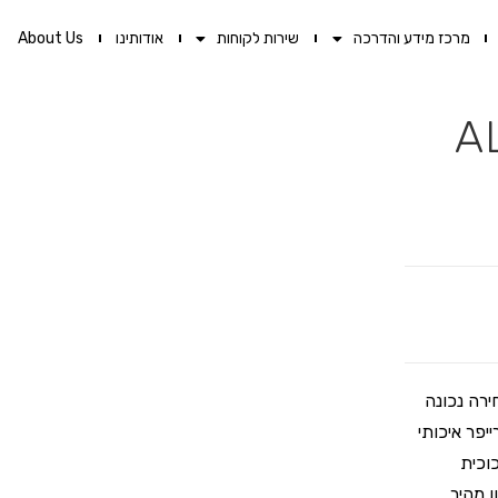
מרכז מידע והדרכה
שירות לקוחות
אודותינו
About Us
רה נכונה
ים! בדיוק כמו מיני סקרייפר של ALLWAY. סקרייפר איכותי
וכית
נגנון מהיר