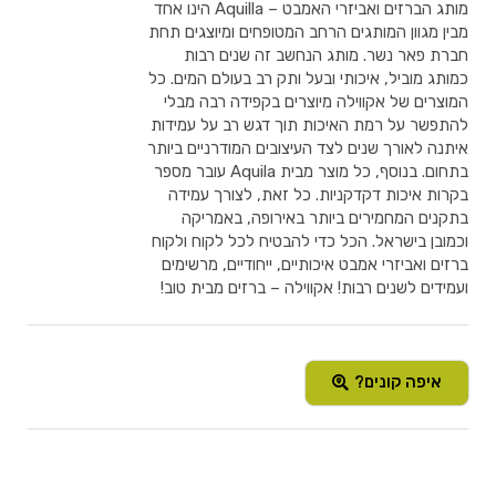
מותג הברזים ואביזרי האמבט – Aquilla הינו אחד
מבין מגוון המותגים הרחב המטופחים ומיוצגים תחת
חברת פאר נשר. מותג הנחשב זה שנים רבות
כמותג מוביל, איכותי ובעל ותק רב בעולם המים. כל
המוצרים של אקווילה מיוצרים בקפידה רבה מבלי
להתפשר על רמת האיכות תוך דגש רב על עמידות
איתנה לאורך שנים לצד העיצובים המודרניים ביותר
בתחום. בנוסף, כל מוצר מבית Aquila עובר מספר
בקרות איכות דקדקניות. כל זאת, לצורך עמידה
בתקנים המחמירים ביותר באירופה, באמריקה
וכמובן בישראל. הכל כדי להבטיח לכל לקוח ולקוח
ברזים ואביזרי אמבט איכותיים, ייחודיים, מרשימים
ועמידים לשנים רבות! אקווילה – ברזים מבית טוב!
איפה קונים?