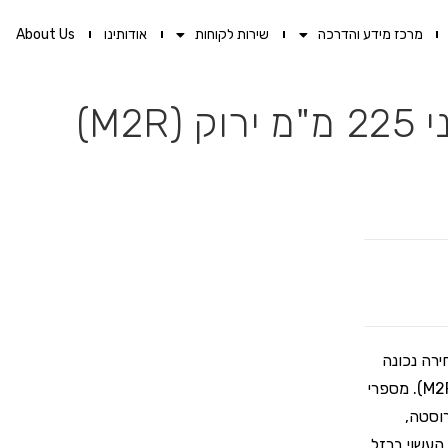
מרכז מידע והדרכה
שירות לקוחות
אודותינו
About Us
רה נכונה
של כלים ואביזרים איכותיים! בדיוק כמו מספרי פח WISS לחיתוך ימני (M2R). מספרי
 נירוסטה,
 העשוי ברזל