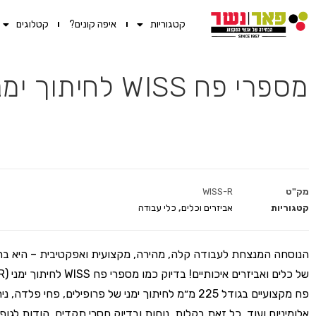
קטגוריות
איפה קונים?
קטלוגים
מספרי פח WISS לחיתוך ימני 225 מ"מ ירוק (M2R)
מק"ט
WISS-R
קטגוריות
אביזרים וכלים
,
כלי עבודה
הנוסחה המנצחת לעבודה קלה, מהירה, מקצועית ואפקטיבית – היא בחי
פח מקצועיים בגודל 225 מ״מ לחיתוך ימני של פרופילים, פחי פלדה,
אלומיניום ועוד. כל זאת בקלות, נוחות ובדיוק חסרי תקדים. הודות לגוף