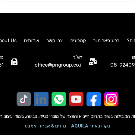
ים?
בלוג פאר נשר
קטלוגים
צרו קשר
אודותינו
bout Us
ן
דוא"ל
פק
61
office@pngroup.co.il
08-92409
מובילות בשוק בתחום הייבוא והפצה של מוצרי בנייה, צביעה, גימור ועיצוב הבית כב
בקרו באתר AQUILA – ברזים & אביזרי אמבט