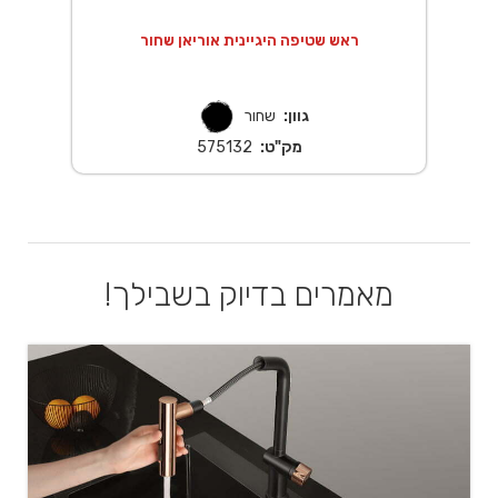
A
ראש שטיפה היגיינית אוריאן שחור
גוון:
שחור
מק"ט:
575132
מאמרים בדיוק בשבילך!