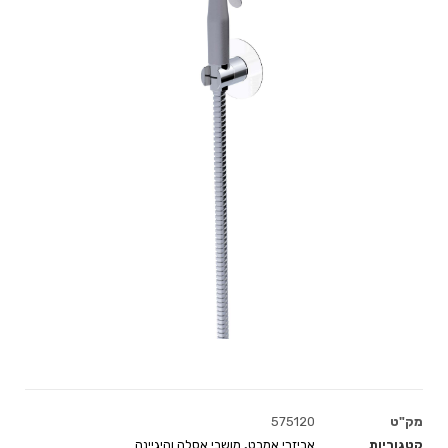
מק"ט
575120
קטגוריות
אביזרי אמבט
,
מושבי אסלה והיגיינה