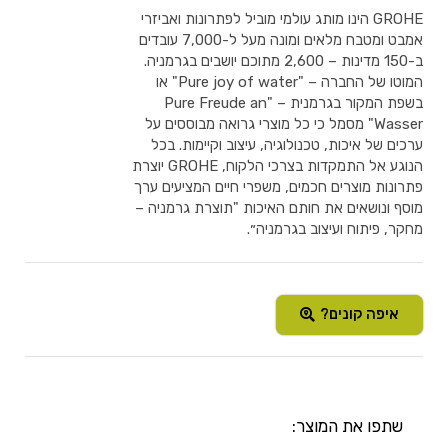
GROHE הינו מותג עולמי מוביל לפתרונות ואביזרי
אמבט ומטבח מלאים ומונה מעל ל-7,000 עובדים
ב-150 מדינות – 2,600 מתוכם יושבים בגרמניה.
המוטו של החברה – "Pure joy of water" או
בשפת המקור בגרמנית – "Pure Freude an
Wasser" מסמל כי כל מוצרי גרואה מבוססים על
ערכים של איכות, טכנולוגיה, עיצוב וקיימות. בכל
הנוגע אל התמקדות בצרכי הלקוח, GROHE יוצרת
פתרונות מוצרים חכמים, משפרי חיים המציעים ערך
מוסף ונושאים את חותם האיכות "תוצרת גרמניה –
מחקר, פיתוח ועיצוב בגרמניה״.
איפה קונים?
שתפו את המוצר: