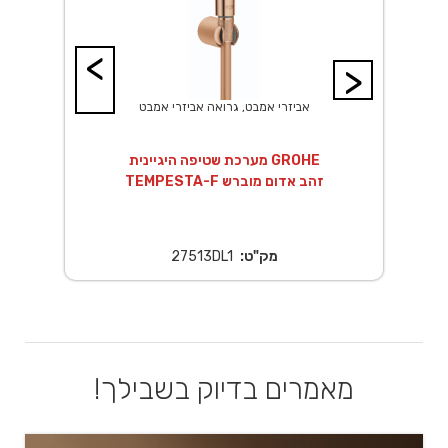
<
>
אביזרי אמבט, גרואה אביזרי אמבט
14 ס"מ
מערכת שטיפה היגיינית GROHE
TEMPESTA-F זהב אדום מוברש
מק"ט:
27513DL1
מאמרים בדיוק בשבילך!