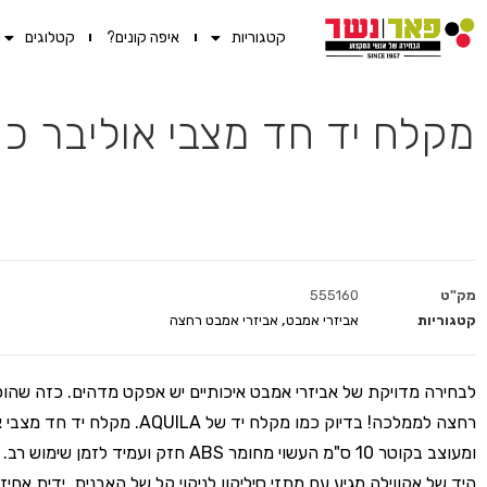
קטגוריות
איפה קונים?
קטלוגים
מקלח יד חד מצבי אוליבר כר
מק"ט
555160
קטגוריות
אביזרי אמבט
,
אביזרי אמבט רחצה
לבחירה מדויקת של אביזרי אמבט איכותיים יש אפקט מדהים. כזה שהו
רחצה לממלכה! בדיוק כמו מקלח יד של AQUILA. מק
ומעוצב בקוטר 10 ס"מ העשוי מחומר ABS חזק ועמיד לזמ
היד של אקווילה מגיע עם מתזי סיליקון לניקוי קל של האבנית, ידית אחיז