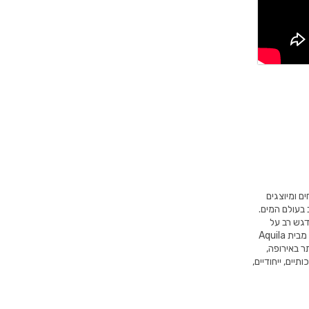
 המטופחים ומיוצגים
 בעולם המים.
דגש רב על
עמידות איתנה לאורך שנים לצד העיצובים המודרניים ביותר בתחום. בנוסף, כל מוצר מבית Aquila
ר באירופה,
יים, ייחודיים,