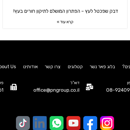
דבק שפכטל לעץ – הפתרון המושלם לתיקון חורים בעץ!
קרא עוד »
ים?
בלוג פאר נשר
קטלוגים
צרו קשר
אודותינו
bout Us
ן
דוא"ל
פק
61
office@pngroup.co.il
08-92409