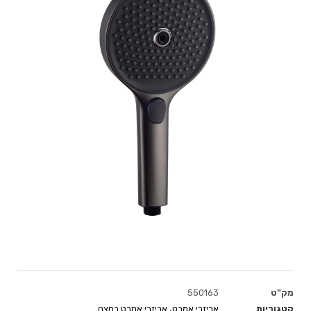
מק"ט
550163
קטגוריות
אביזרי אמבט
,
אביזרי אמבט רחצה