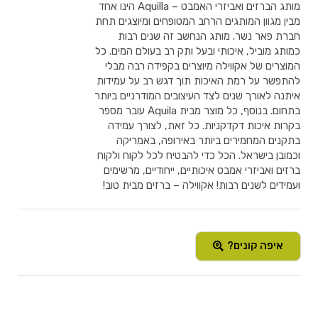
מותג הברזים ואביזרי האמבט – Aquilla הינו אחד
מבין מגוון המותגים הרחב המטופחים ומיוצגים תחת
חברת פאר נשר. מותג הנחשב זה שנים רבות
כמותג מוביל, איכותי ובעל ותק רב בעולם המים. כל
המוצרים של אקווילה מיוצרים בקפידה רבה מבלי
להתפשר על רמת האיכות תוך דגש רב על עמידות
איתנה לאורך שנים לצד העיצובים המודרניים ביותר
בתחום. בנוסף, כל מוצר מבית Aquila עובר מספר
בקרות איכות דקדקניות. כל זאת, לצורך עמידה
בתקנים המחמירים ביותר באירופה, באמריקה
וכמובן בישראל. הכל כדי להבטיח לכל לקוח ולקוח
ברזים ואביזרי אמבט איכותיים, ייחודיים, מרשימים
ועמידים לשנים רבות! אקווילה – ברזים מבית טוב!
איפה קונים?