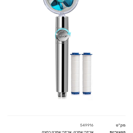
מק"ט
549916
קטגוריות
אביזרי אמבט
,
אביזרי אמבט רחצה