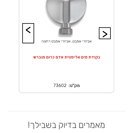
<
>
אביזרי אמבט, אביזרי אמבט רחצה
 20X20 ס"מ נירוסטה
נקודת מים אליפטית אדם כרום מוברש
נ
מק"ט:
73602
מאמרים בדיוק בשבילך!