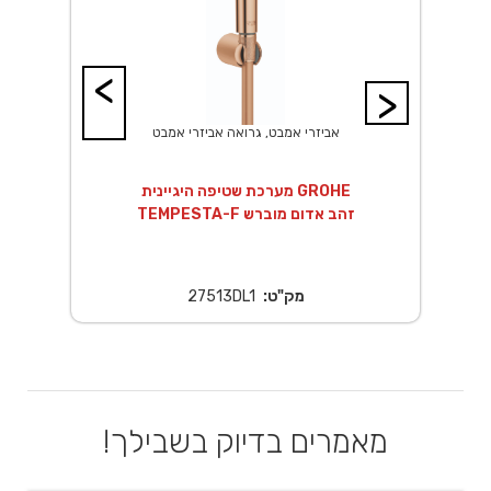
<
>
אביזרי אמבט, גרואה אביזרי אמבט
14 ס"מ
מערכת שטיפה היגיינית GROHE
TEMPESTA-F זהב אדום מוברש
מק"ט:
27513DL1
מאמרים בדיוק בשבילך!