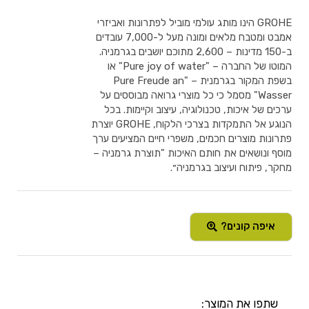
GROHE הינו מותג עולמי מוביל לפתרונות ואביזרי
אמבט ומטבח מלאים ומונה מעל ל-7,000 עובדים
ב-150 מדינות – 2,600 מתוכם יושבים בגרמניה.
המוטו של החברה – "Pure joy of water" או
בשפת המקור בגרמנית – "Pure Freude an
Wasser" מסמל כי כל מוצרי גרואה מבוססים על
ערכים של איכות, טכנולוגיה, עיצוב וקיימות. בכל
הנוגע אל התמקדות בצרכי הלקוח, GROHE יוצרת
פתרונות מוצרים חכמים, משפרי חיים המציעים ערך
מוסף ונושאים את חותם האיכות "תוצרת גרמניה –
מחקר, פיתוח ועיצוב בגרמניה״.
איפה קונים?
שתפו את המוצר: