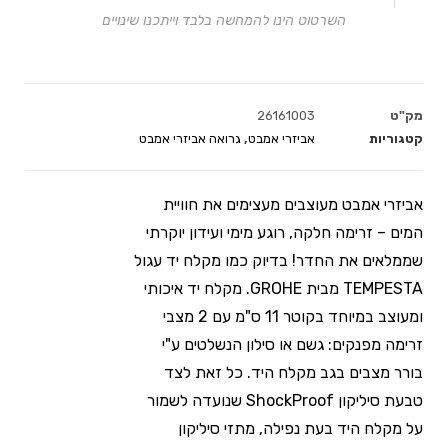
השרטוט הינו להמחשה בלבד וייתכנו שינויים
מק"ט
26161003
קטגוריות
אביזרי אמבט
,
גרואה אביזרי אמבט
אביזרי אמבט מעוצבים מעצימים את חוויית
המים – זרימה חלקה, רוגע מימי ועידון יוקרתי
שממלאים את החדר! בדיוק כמו מקלח יד עגול
TEMPESTA מבית GROHE. מקלח יד איכותי
ומעוצב במיוחד בקוטר 11 ס"מ עם 2 מצבי
זרימה מפנקים: גשם או סילון הנשלטים ע"י
בורר מצבים בגב מקלח היד. כל זאת לצד
טבעת סיליקון ShockProof שנועדה לשמור
על מקלח היד בעת נפילה, מתזי סיליקון