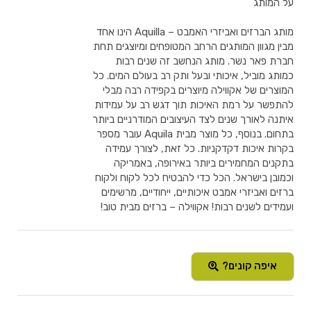
על המותג
מותג הברזים ואביזרי האמבט – Aquilla הינו אחד
מבין מגוון המותגים הרחב המטופחים ומיוצגים תחת
חברת פאר נשר. מותג הנחשב זה שנים רבות
כמותג מוביל, איכותי ובעל ותק רב בעולם המים. כל
המוצרים של אקווילה מיוצרים בקפידה רבה מבלי
להתפשר על רמת האיכות תוך דגש רב על עמידות
איתנה לאורך שנים לצד העיצובים המודרניים ביותר
בתחום. בנוסף, כל מוצר מבית Aquila עובר מספר
בקרות איכות דקדקניות. כל זאת, לצורך עמידה
בתקנים המחמירים ביותר באירופה, באמריקה
וכמובן בישראל. הכל כדי להבטיח לכל לקוח ולקוח
ברזים ואביזרי אמבט איכותיים, ייחודיים, מרשימים
ועמידים לשנים רבות! אקווילה – ברזים מבית טוב!
איפה קונים?