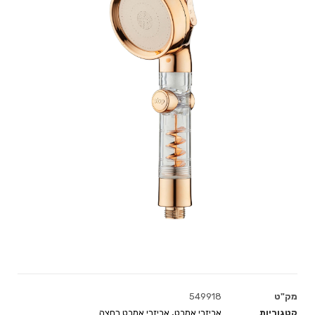
מק"ט
549918
קטגוריות
אביזרי אמבט
,
אביזרי אמבט רחצה