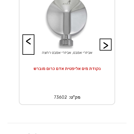
<
>
אביזרי אמבט, אביזרי אמבט רחצה
 20X20 ס"מ נירוסטה
נקודת מים אליפטית אדם כרום מוברש
נ
מק"ט:
73602