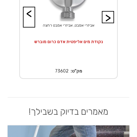
<
>
אביזרי אמבט, אביזרי אמבט רחצה
 20X20 ס"מ נירוסטה
נקודת מים אליפטית אדם כרום מוברש
נ
מק"ט:
73602
מאמרים בדיוק בשבילך!