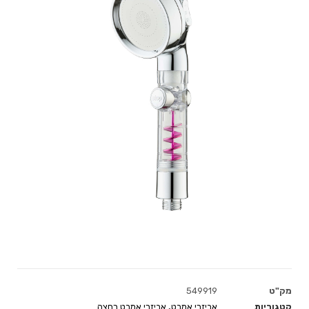
מק"ט
549919
קטגוריות
אביזרי אמבט
,
אביזרי אמבט רחצה