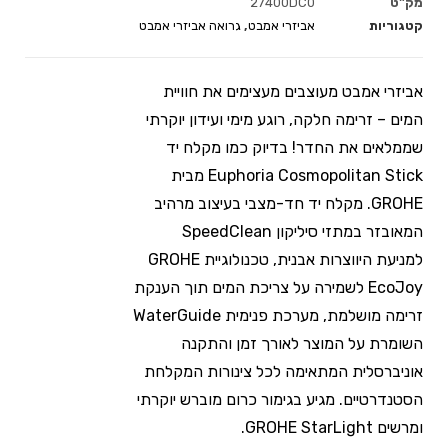
מק"ט
27400DC0
קטגוריות
אביזרי אמבט
,
גרואה אביזרי אמבט
אביזרי אמבט מעוצבים מעצימים את חוויית
המים – זרימה חלקה, רוגע מימי ועידון יוקרתי
שממלאים את החדר! בדיוק כמו מקלח יד
Euphoria Cosmopolitan Stick מבית
GROHE. מקלח יד חד-מצבי בעיצוב מרהיב
המאובזר במתזי סיליקון SpeedClean
למניעת היווצרות אבנית, טכנולוגיית GROHE
EcoJoy לשמירה על צריכת המים תוך הענקת
זרימה מושלמת, מערכת פנימית WaterGuide
השומרת על המוצר לאורך זמן והתקנה
אוניברסלית המתאימה לכל צינורות המקלחת
הסטנדרטיים. מגיע בגימור כרום מוברש יוקרתי
ומרשים GROHE StarLight.