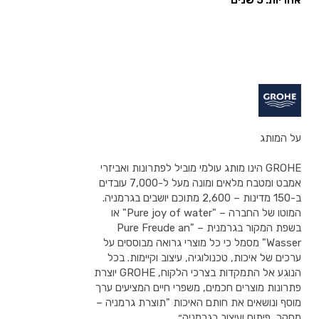
אחריות: 5 שנים
על המותג
GROHE הינו מותג עולמי מוביל לפתרונות ואביזרי
אמבט ומטבח מלאים ומונה מעל ל-7,000 עובדים
ב-150 מדינות – 2,600 מתוכם יושבים בגרמניה.
המוטו של החברה – "Pure joy of water" או
בשפת המקור בגרמנית – "Pure Freude an
Wasser" מסמל כי כל מוצרי גרואה מבוססים על
ערכים של איכות, טכנולוגיה, עיצוב וקיימות. בכל
הנוגע אל התמקדות בצרכי הלקוח, GROHE יוצרת
פתרונות מוצרים חכמים, משפרי חיים המציעים ערך
מוסף ונושאים את חותם האיכות "תוצרת גרמניה –
מחקר, פיתוח ועיצוב בגרמניה״.